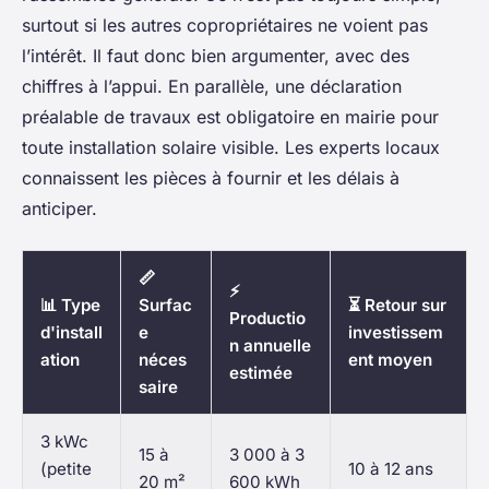
surtout si les autres copropriétaires ne voient pas
l’intérêt. Il faut donc bien argumenter, avec des
chiffres à l’appui. En parallèle, une déclaration
préalable de travaux est obligatoire en mairie pour
toute installation solaire visible. Les experts locaux
connaissent les pièces à fournir et les délais à
anticiper.
📏
⚡
📊 Type
Surfac
⏳ Retour sur
Productio
d'install
e
investissem
n annuelle
ation
néces
ent moyen
estimée
saire
3 kWc
15 à
3 000 à 3
(petite
10 à 12 ans
20 m²
600 kWh