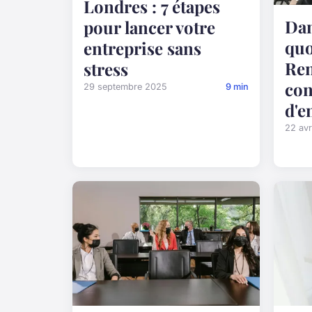
Londres : 7 étapes
Dan
pour lancer votre
quo
entreprise sans
Ren
stress
con
29 septembre 2025
9 min
d'e
22 avr