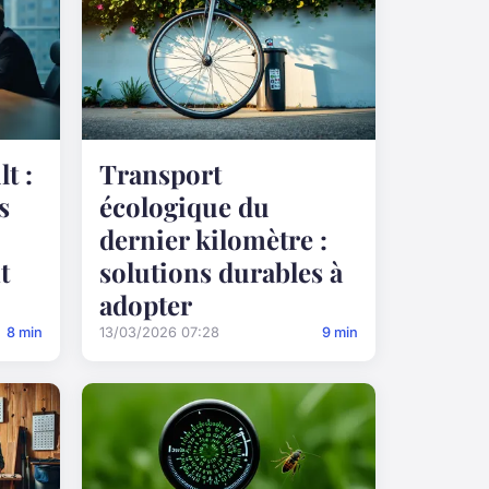
t :
Transport
s
écologique du
dernier kilomètre :
t
solutions durables à
adopter
8 min
13/03/2026 07:28
9 min