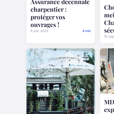
Assurance décennale
Cho
charpentier :
mei
protéger vos
Cha
ouvrages !
séc
6 juin 2025
4 min
15 se
MDM
exp