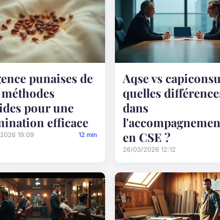
ence punaises de
Aqse vs capiconsul
 : méthodes
quelles différence
ides pour une
dans
mination efficace
l'accompagnemen
en CSE ?
/2026 19:09
12 min
26/03/2026 12:12