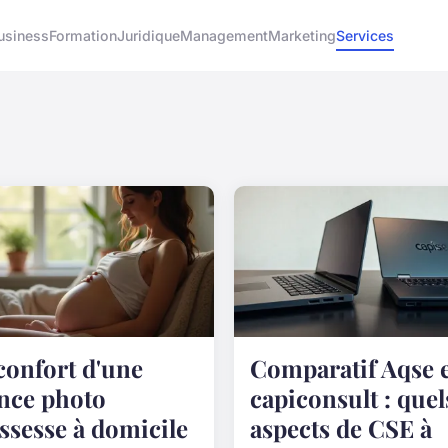
usiness
Formation
Juridique
Management
Marketing
Services
confort d'une
Comparatif Aqse 
nce photo
capiconsult : quel
ssesse à domicile
aspects de CSE à