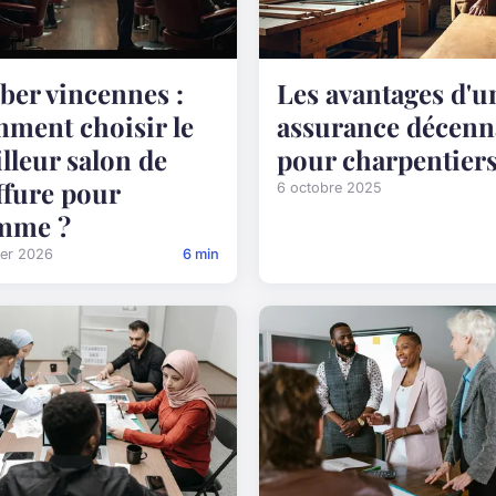
ber vincennes :
Les avantages d'u
ment choisir le
assurance décenn
lleur salon de
pour charpentier
ffure pour
6 octobre 2025
mme ?
ier 2026
6 min